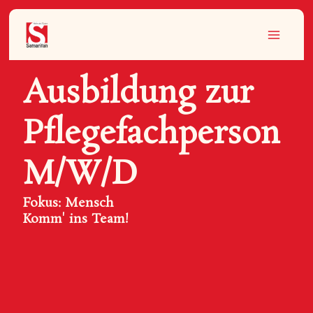
Inhalt
Zum
springen
Inhalt
springen
Ausbildung zur
Pflegefachperson
M/W/D
Fokus: Mensch
Komm' ins Team!